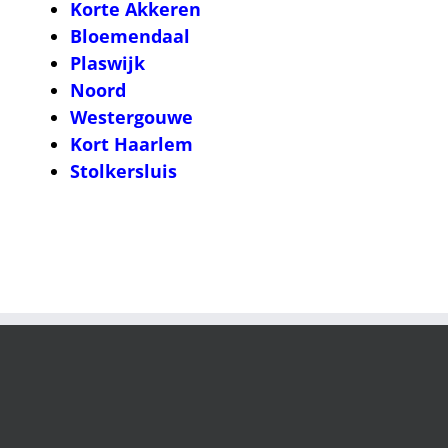
Korte Akkeren
Bloemendaal
Plaswijk
Noord
Westergouwe
Kort Haarlem
Stolkersluis