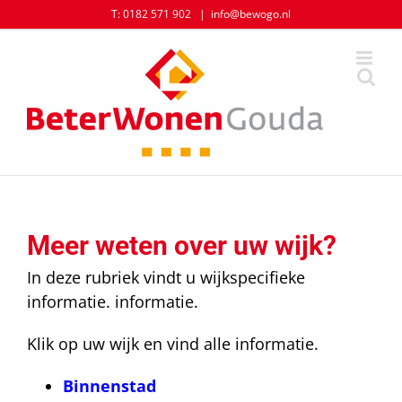
Skip
T: 0182 571 902
|
info@bewogo.nl
to
content
Meer weten over uw wijk?
In deze rubriek vindt u wijkspecifieke
informatie. informatie.
Klik op uw wijk en vind alle informatie.
Binnenstad