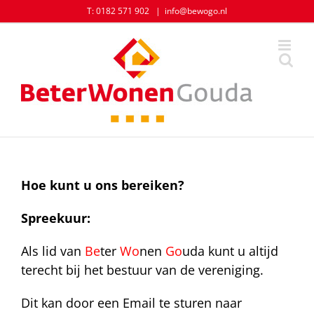
Skip
T: 0182 571 902
|
info@bewogo.nl
to
content
Hoe kunt u ons bereiken?
Spreekuur:
Als lid van
Be
ter
Wo
nen
Go
uda kunt u altijd
terecht bij het bestuur van de vereniging.
Dit kan door een Email te sturen naar