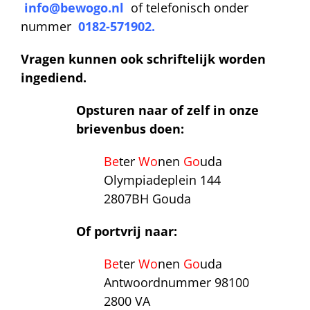
info@bewogo.nl
of telefonisch onder
nummer
0182-571902
.
Vragen kunnen ook schriftelijk worden
ingediend.
Opsturen naar of zelf in onze
brievenbus doen:
Be
ter
Wo
nen
Go
uda
Olympiadeplein 144
2807BH Gouda
Of portvrij naar:
Be
ter
Wo
nen
Go
uda
Antwoordnummer 98100
2800 VA