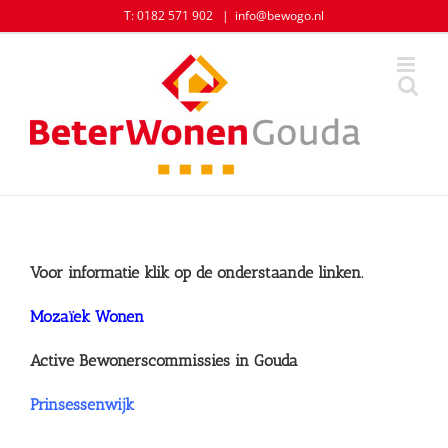
Skip
T: 0182 571 902
|
info@bewogo.nl
to
content
Voor informatie klik op de onderstaande linken.
Mozaïek Wonen
Active Bewonerscommissies in Gouda
Prinsessenwijk